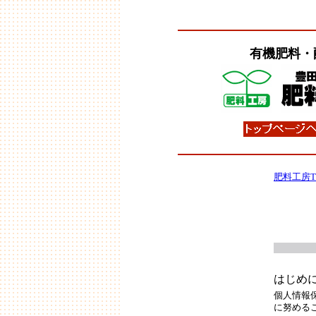
有機肥料
・
肥料工房T
はじめ
個人情報
に努める