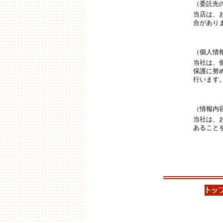
（委託先
当店は、
合があり
（個人情
当社は、
保護に努
行います
（情報内
当社は、
あること