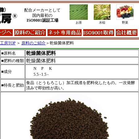
配合メーカーとして
国内最初の
ISO9001認証工場
お茶
水稲
野菜
工房TOP
＞
原料のご紹介
＞乾燥菌体肥料
乾燥菌体肥料
■原料名
乾燥菌体肥料
■肥料の種類
N
P
K
■成分
5.5
-
1.5
-
食品（とうもろこし）加工残渣を肥料化したもの。一次発酵
■特長と肥効
済みで即効性が高い。