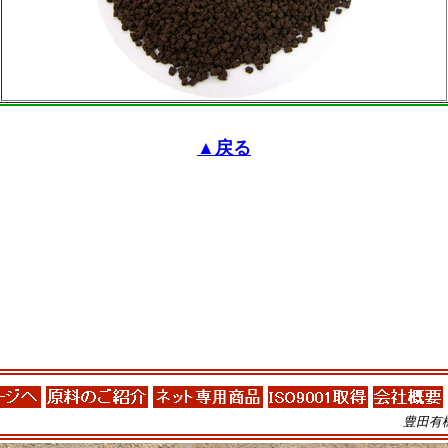
▲戻る
豊田有