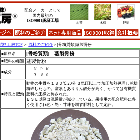
配合メーカーとして
国内最初の
ISO9001認証工場
お茶
水稲
野菜
肥料工房TOP
＞
原料のご紹介
＞[骨粉質類]蒸製骨粉
[骨粉質類] 蒸製骨粉
■原料名
蒸製骨粉
■肥料の種類
N
P
K
■成分
3
-
18
-
0
動物の生骨を１３０℃ 20分 ３気圧以上で加圧加熱処理し乾燥
粉砕したもの。窒素もありりん酸分が高く、かつては有機質
■特長と肥効
肥料の王様と称された。
ＢＳＥ以降は流通量が減少している。果樹用の配合肥料に多
く使用され色・艶・甘味を増す肥料として定評。