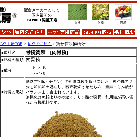
配合メーカーとして
国内最初の
ISO9001認証工場
お茶
水稲
野菜
肥料工房TOP
＞
原料のご紹介
＞[骨粉質類]肉骨粉
骨粉質類 [肉骨粉]
■原料名
肉骨粉
■肥料の種類
N
P
K
■成分
7
-
7
-
0
動物(牛･豚・チキン）の可食部位を取り除いた、肉や骨の部
分を加熱加圧処理し、粉砕乾燥させたもの。窒素・りん酸が
■特長と肥効
バランスよく含まれています。
無機化は魚粕よりやや速く、リン酸の吸収、利用性が高い優
れた有機肥料です。