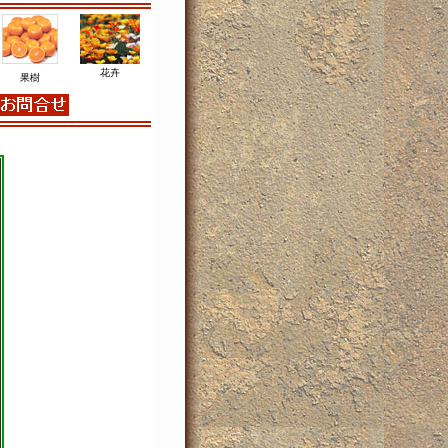
花卉
果樹