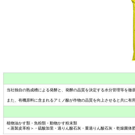
当社独自の熟成槽による発酵と、発酵の品質を決定する水分管理等を徹
また、有機原料に含まれるアミノ酸が作物の品質を向上させると共に有
植物油かす類・魚粉類・動物かす粉末類
＜蒸製皮革粉＞・硫酸加里・過りん酸石灰・重過りん酸石灰・乾燥菌体