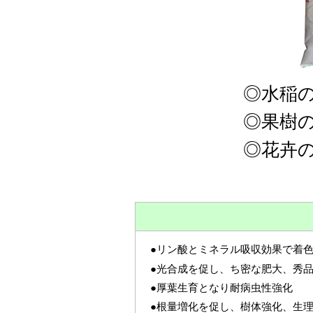
◎水稲
◎果樹
◎花卉
●リン酸とミネラル吸収効果で着色
●光合成を促し、ち密な肥大、秀
●厚葉生育となり耐病虫性強化
●根量増化を促し、樹体強化、生