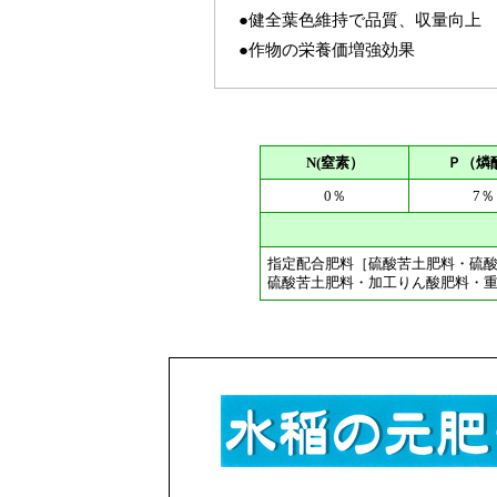
●健全葉色維持で品質、収量向上
●作物の栄養価増強効果
N(窒素）
Ｐ（燐
0％
7％
指定配合肥料［硫酸苦土肥料・硫
硫酸苦土肥料・加工りん酸肥料・